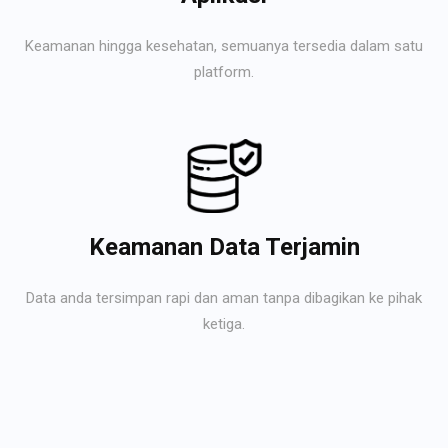
Keamanan hingga kesehatan, semuanya tersedia dalam satu
platform.
Keamanan Data Terjamin
Data anda tersimpan rapi dan aman tanpa dibagikan ke pihak
ketiga.