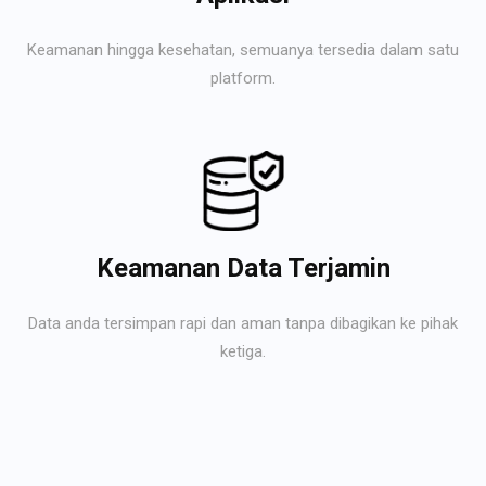
Keamanan hingga kesehatan, semuanya tersedia dalam satu
platform.
Keamanan Data Terjamin
Data anda tersimpan rapi dan aman tanpa dibagikan ke pihak
ketiga.