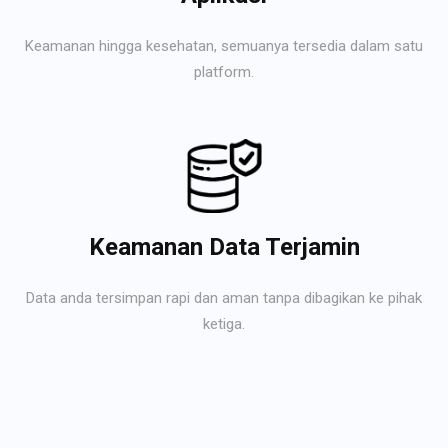
Keamanan hingga kesehatan, semuanya tersedia dalam satu
platform.
Keamanan Data Terjamin
Data anda tersimpan rapi dan aman tanpa dibagikan ke pihak
ketiga.