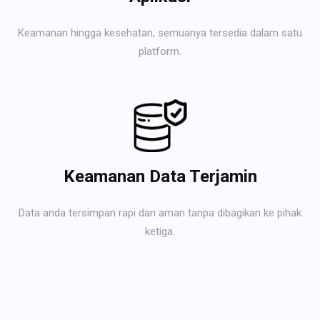
Keamanan hingga kesehatan, semuanya tersedia dalam satu
platform.
Keamanan Data Terjamin
Data anda tersimpan rapi dan aman tanpa dibagikan ke pihak
ketiga.