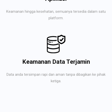
Keamanan hingga kesehatan, semuanya tersedia dalam satu
platform.
Keamanan Data Terjamin
Data anda tersimpan rapi dan aman tanpa dibagikan ke pihak
ketiga.