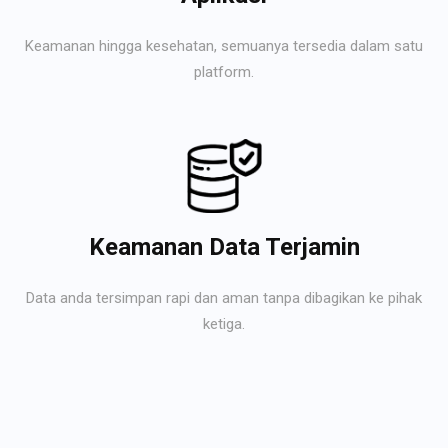
Keamanan hingga kesehatan, semuanya tersedia dalam satu
platform.
Keamanan Data Terjamin
Data anda tersimpan rapi dan aman tanpa dibagikan ke pihak
ketiga.