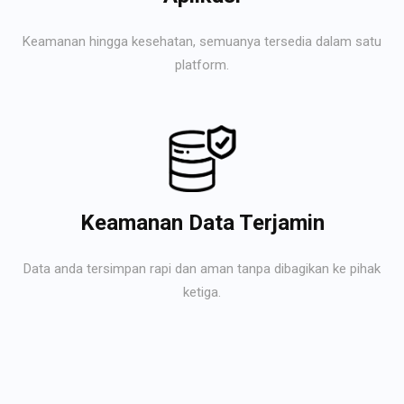
Keamanan hingga kesehatan, semuanya tersedia dalam satu
platform.
Keamanan Data Terjamin
Data anda tersimpan rapi dan aman tanpa dibagikan ke pihak
ketiga.