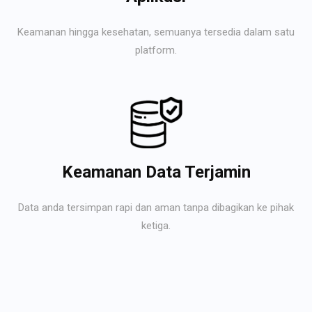
Keamanan hingga kesehatan, semuanya tersedia dalam satu
platform.
Keamanan Data Terjamin
Data anda tersimpan rapi dan aman tanpa dibagikan ke pihak
ketiga.