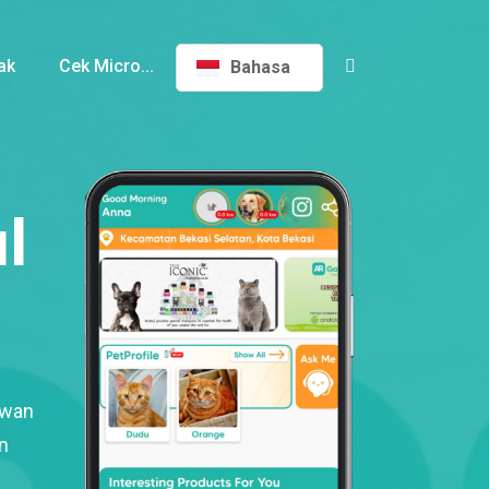
ak
Cek Micro...
Bahasa
l
ewan
n