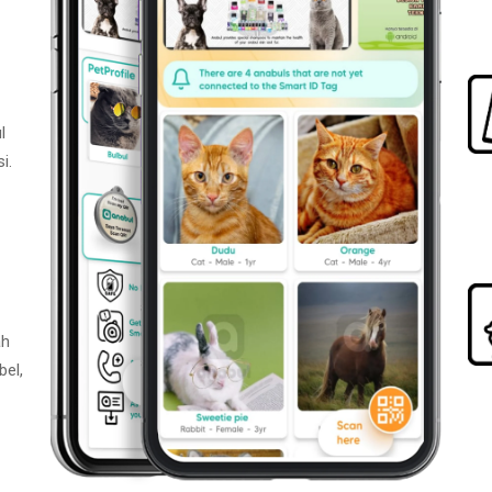
l
i.
ah
bel,