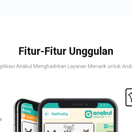
Fitur-Fitur Unggulan
plikasi Anabul Menghadirkan Layanan Menarik untuk And
i
t