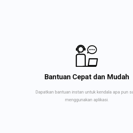
Bantuan Cepat dan Mudah
Dapatkan bantuan instan untuk kendala apa pun s
menggunakan aplikasi.