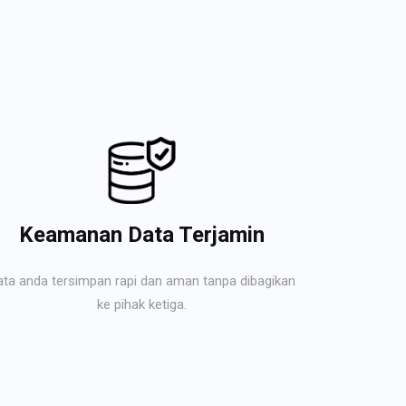
Keamanan Data Terjamin
ata anda tersimpan rapi dan aman tanpa dibagikan
ke pihak ketiga.