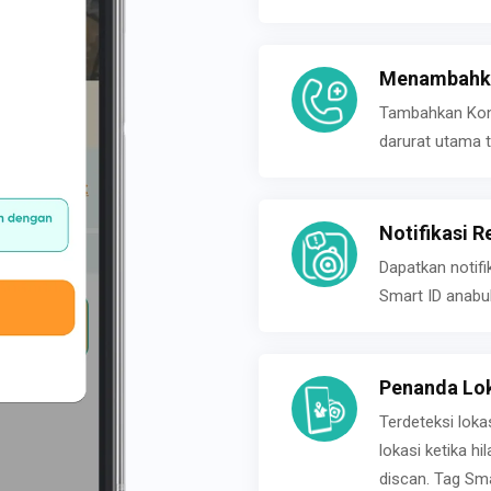
Menambahka
Tambahkan Konta
darurat utama t
Notifikasi R
Dapatkan notifi
Smart ID anabu
Penanda Lok
Terdeteksi loka
lokasi ketika h
discan. Tag Sma