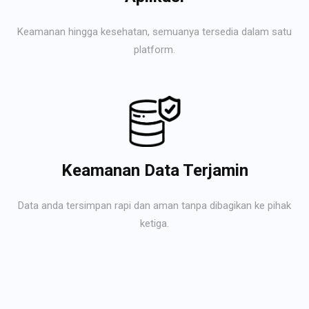
Keamanan hingga kesehatan, semuanya tersedia dalam satu
platform.
Keamanan Data Terjamin
Data anda tersimpan rapi dan aman tanpa dibagikan ke pihak
ketiga.