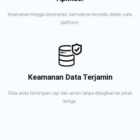
Keamanan hingga kesehatan, semuanya tersedia dalam satu
platform.
Keamanan Data Terjamin
Data anda tersimpan rapi dan aman tanpa dibagikan ke pihak
ketiga.