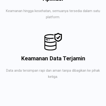
Keamanan hingga kesehatan, semuanya tersedia dalam satu
platform.
Keamanan Data Terjamin
Data anda tersimpan rapi dan aman tanpa dibagikan ke pihak
ketiga.