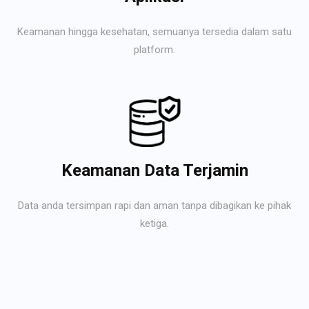
Keamanan hingga kesehatan, semuanya tersedia dalam satu
platform.
Keamanan Data Terjamin
Data anda tersimpan rapi dan aman tanpa dibagikan ke pihak
ketiga.