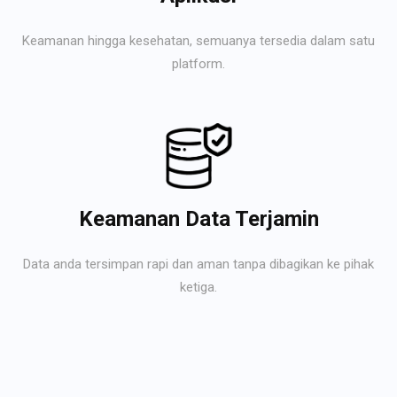
Keamanan hingga kesehatan, semuanya tersedia dalam satu
platform.
Keamanan Data Terjamin
Data anda tersimpan rapi dan aman tanpa dibagikan ke pihak
ketiga.