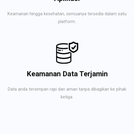
Keamanan hingga kesehatan, semuanya tersedia dalam satu
platform.
Keamanan Data Terjamin
Data anda tersimpan rapi dan aman tanpa dibagikan ke pihak
ketiga.