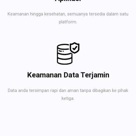
Keamanan hingga kesehatan, semuanya tersedia dalam satu
platform.
Keamanan Data Terjamin
Data anda tersimpan rapi dan aman tanpa dibagikan ke pihak
ketiga.