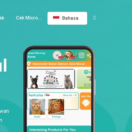
ak
Cek Micro...
Bahasa
l
ewan
n