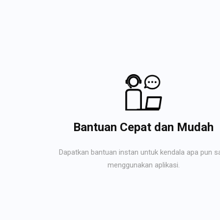
Bantuan Cepat dan Mudah
Dapatkan bantuan instan untuk kendala apa pun s
menggunakan aplikasi.