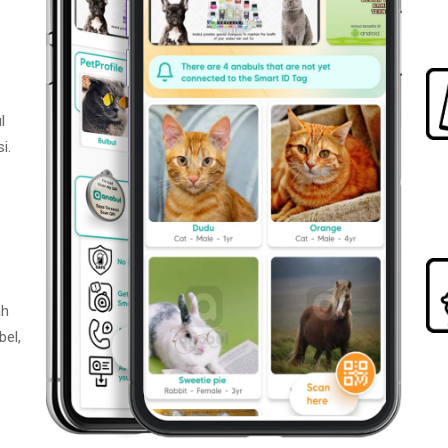
l
i.
ah
bel,