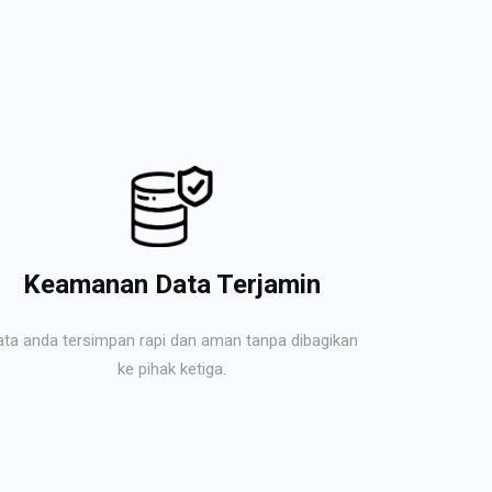
Keamanan Data Terjamin
ata anda tersimpan rapi dan aman tanpa dibagikan
ke pihak ketiga.