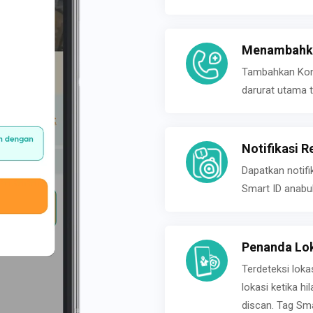
Menambahka
Tambahkan Konta
darurat utama t
Notifikasi R
Dapatkan notifi
Smart ID anabu
Penanda Lok
Terdeteksi loka
lokasi ketika h
discan. Tag Sma