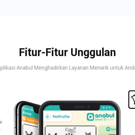
Fitur-Fitur Unggulan
plikasi Anabul Menghadirkan Layanan Menarik untuk And
i
t