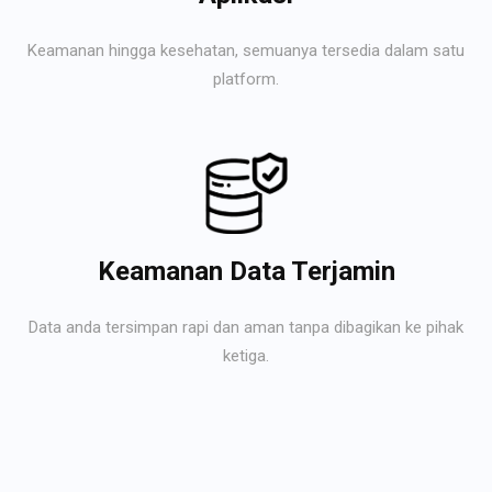
Keamanan hingga kesehatan, semuanya tersedia dalam satu
platform.
Keamanan Data Terjamin
Data anda tersimpan rapi dan aman tanpa dibagikan ke pihak
ketiga.