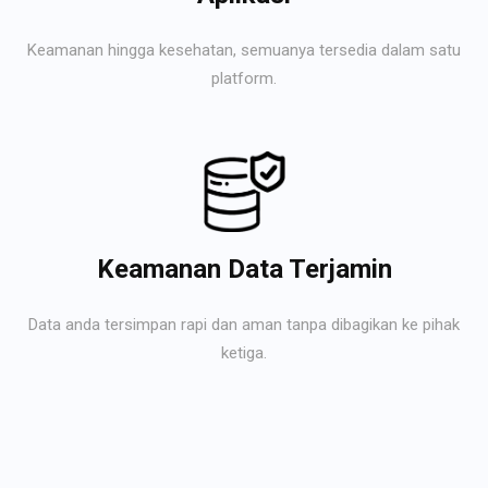
Keamanan hingga kesehatan, semuanya tersedia dalam satu
platform.
Keamanan Data Terjamin
Data anda tersimpan rapi dan aman tanpa dibagikan ke pihak
ketiga.