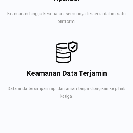
Keamanan hingga kesehatan, semuanya tersedia dalam satu
platform.
Keamanan Data Terjamin
Data anda tersimpan rapi dan aman tanpa dibagikan ke pihak
ketiga.