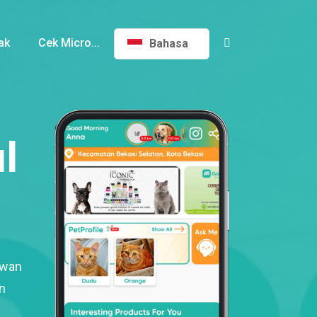
ak
Cek Micro...
Bahasa
l
ewan
n