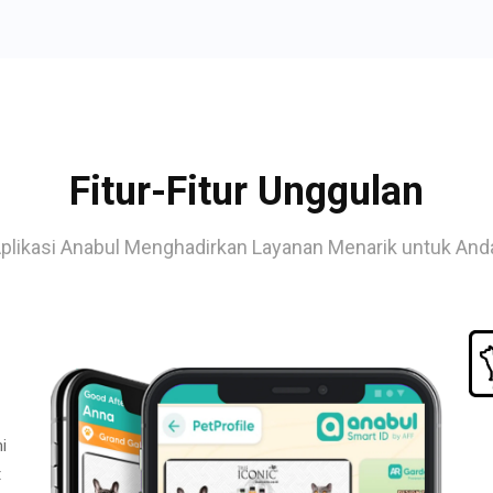
Fitur-Fitur Unggulan
plikasi Anabul Menghadirkan Layanan Menarik untuk And
i
t