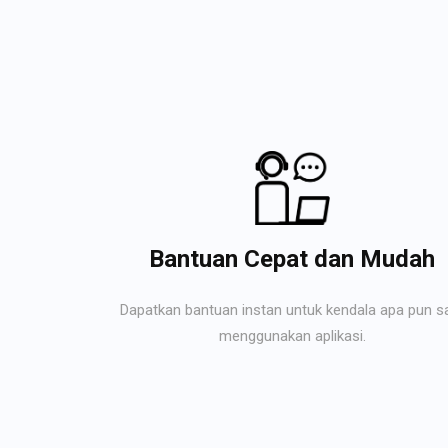
Bantuan Cepat dan Mudah
Dapatkan bantuan instan untuk kendala apa pun s
menggunakan aplikasi.