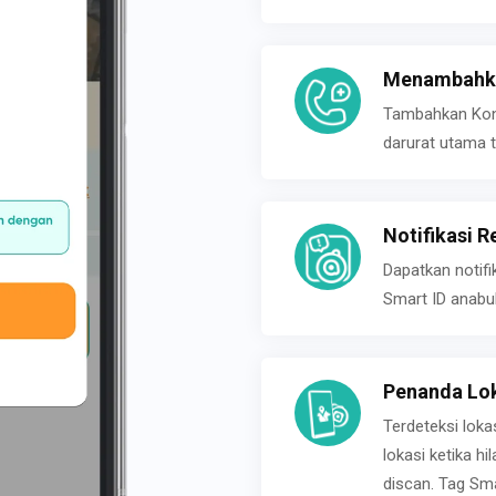
Menambahka
Tambahkan Konta
darurat utama t
Notifikasi R
Dapatkan notifi
Smart ID anabu
Penanda Lok
Terdeteksi loka
lokasi ketika h
discan. Tag Sma