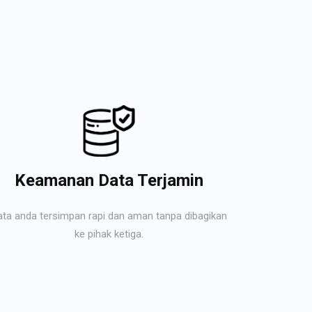
Keamanan Data Terjamin
ata anda tersimpan rapi dan aman tanpa dibagikan
ke pihak ketiga.