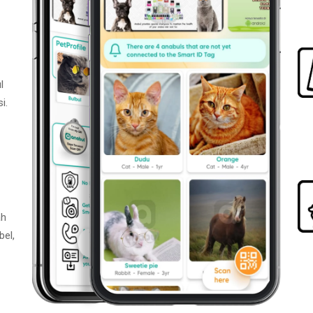
l
i.
ah
bel,