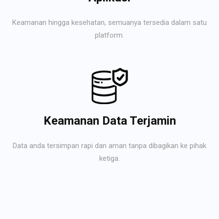
Keamanan hingga kesehatan, semuanya tersedia dalam satu
platform.
Keamanan Data Terjamin
Data anda tersimpan rapi dan aman tanpa dibagikan ke pihak
ketiga.