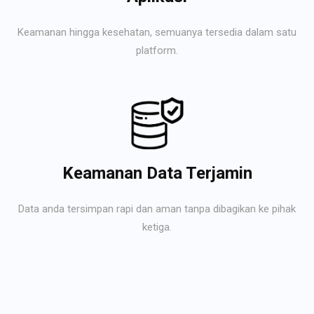
Keamanan hingga kesehatan, semuanya tersedia dalam satu
platform.
Keamanan Data Terjamin
Data anda tersimpan rapi dan aman tanpa dibagikan ke pihak
ketiga.