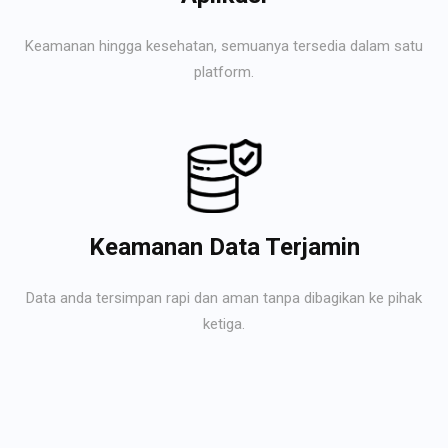
Keamanan hingga kesehatan, semuanya tersedia dalam satu
platform.
Keamanan Data Terjamin
Data anda tersimpan rapi dan aman tanpa dibagikan ke pihak
ketiga.