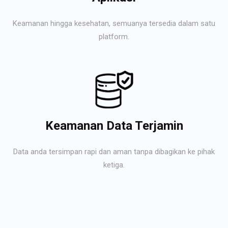
Keamanan hingga kesehatan, semuanya tersedia dalam satu
platform.
Keamanan Data Terjamin
Data anda tersimpan rapi dan aman tanpa dibagikan ke pihak
ketiga.