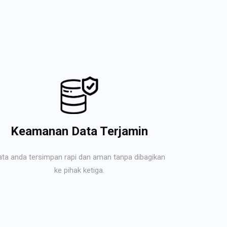
Keamanan Data Terjamin
ata anda tersimpan rapi dan aman tanpa dibagikan
ke pihak ketiga.