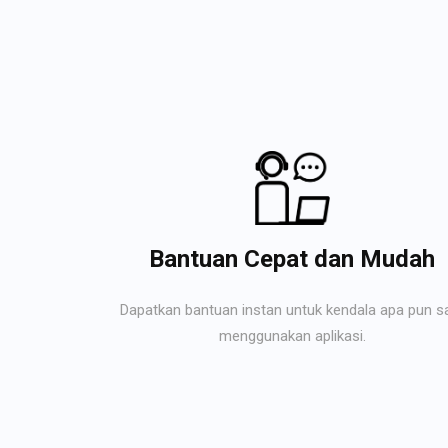
Bantuan Cepat dan Mudah
Dapatkan bantuan instan untuk kendala apa pun s
menggunakan aplikasi.