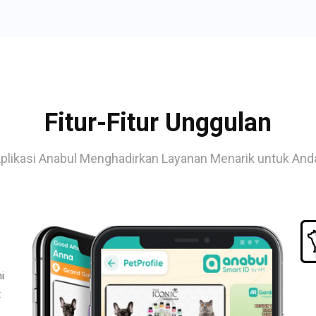
Fitur-Fitur Unggulan
plikasi Anabul Menghadirkan Layanan Menarik untuk And
i
t