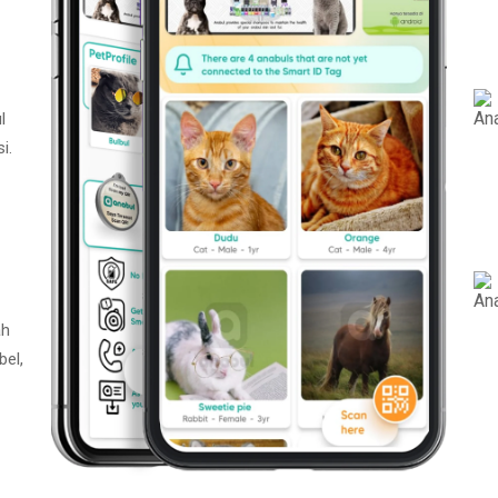
l
i.
ah
bel,