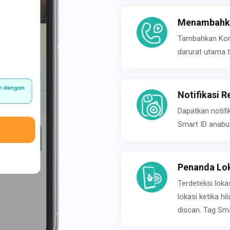
Menambahka
Tambahkan Konta
darurat utama t
Notifikasi R
Dapatkan notifi
Smart ID anabu
Penanda Lok
Terdeteksi loka
lokasi ketika h
discan. Tag Sma