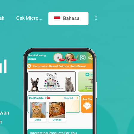
ak
Cek Micro...
Bahasa
l
ewan
n