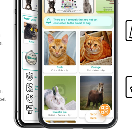
l
i.
ah
bel,