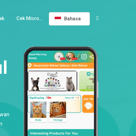
ak
Cek Micro...
Bahasa
l
ewan
n