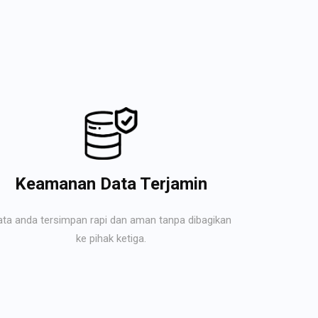
Keamanan Data Terjamin
ata anda tersimpan rapi dan aman tanpa dibagikan
ke pihak ketiga.