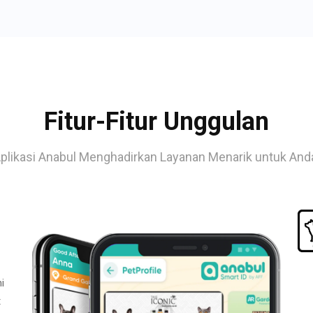
Fitur-Fitur Unggulan
plikasi Anabul Menghadirkan Layanan Menarik untuk And
i
t