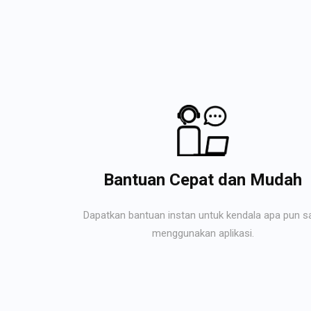
Bantuan Cepat dan Mudah
Dapatkan bantuan instan untuk kendala apa pun s
menggunakan aplikasi.