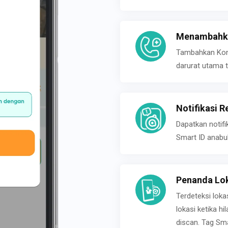
Menambahka
Tambahkan Konta
darurat utama t
Notifikasi R
Dapatkan notifi
Smart ID anabu
Penanda Lok
Terdeteksi loka
lokasi ketika h
discan. Tag Sma