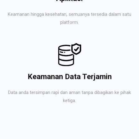
Keamanan hingga kesehatan, semuanya tersedia dalam satu
platform.
Keamanan Data Terjamin
Data anda tersimpan rapi dan aman tanpa dibagikan ke pihak
ketiga.