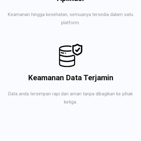
Keamanan hingga kesehatan, semuanya tersedia dalam satu
platform.
Keamanan Data Terjamin
Data anda tersimpan rapi dan aman tanpa dibagikan ke pihak
ketiga.