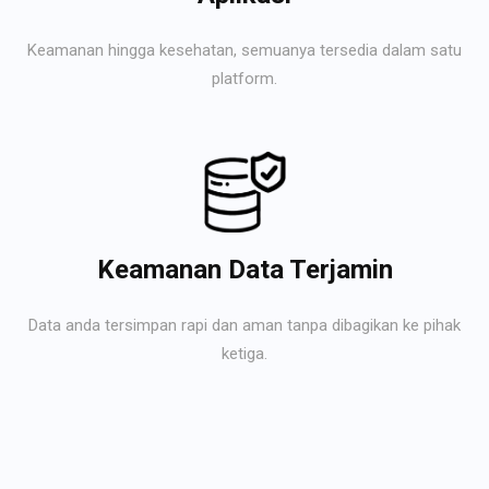
Keamanan hingga kesehatan, semuanya tersedia dalam satu
platform.
Keamanan Data Terjamin
Data anda tersimpan rapi dan aman tanpa dibagikan ke pihak
ketiga.