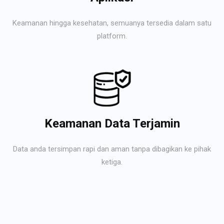
Keamanan hingga kesehatan, semuanya tersedia dalam satu
platform.
Keamanan Data Terjamin
Data anda tersimpan rapi dan aman tanpa dibagikan ke pihak
ketiga.