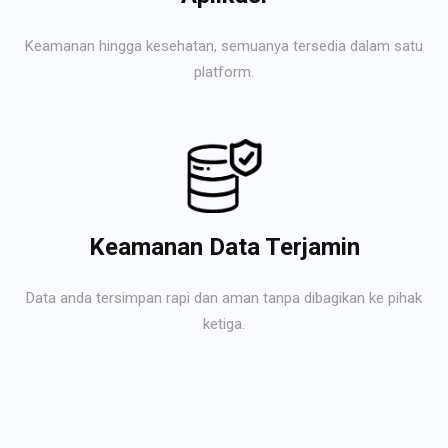
Keamanan hingga kesehatan, semuanya tersedia dalam satu
platform.
Keamanan Data Terjamin
Data anda tersimpan rapi dan aman tanpa dibagikan ke pihak
ketiga.