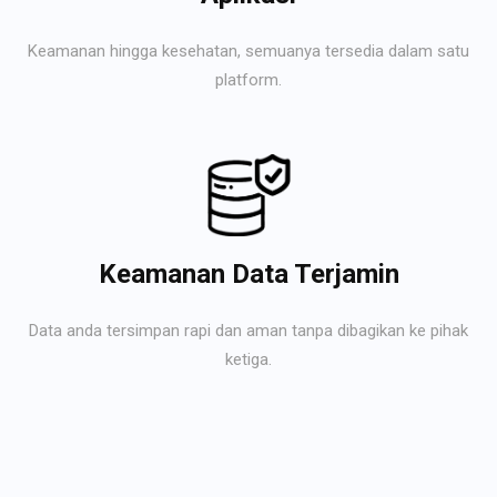
Keamanan hingga kesehatan, semuanya tersedia dalam satu
platform.
Keamanan Data Terjamin
Data anda tersimpan rapi dan aman tanpa dibagikan ke pihak
ketiga.