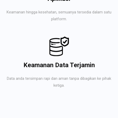
Keamanan hingga kesehatan, semuanya tersedia dalam satu
platform.
Keamanan Data Terjamin
Data anda tersimpan rapi dan aman tanpa dibagikan ke pihak
ketiga.