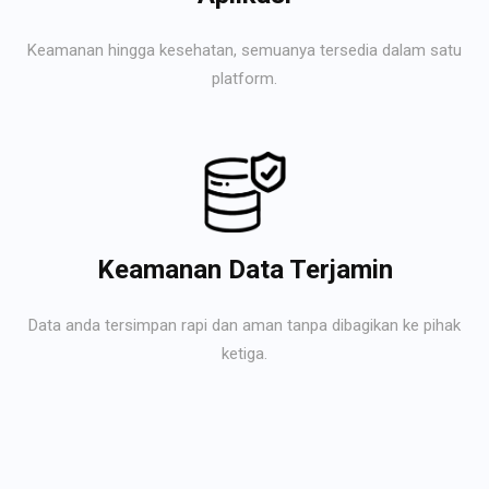
Keamanan hingga kesehatan, semuanya tersedia dalam satu
platform.
Keamanan Data Terjamin
Data anda tersimpan rapi dan aman tanpa dibagikan ke pihak
ketiga.