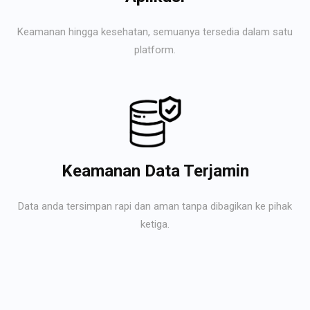
Keamanan hingga kesehatan, semuanya tersedia dalam satu
platform.
Keamanan Data Terjamin
Data anda tersimpan rapi dan aman tanpa dibagikan ke pihak
ketiga.