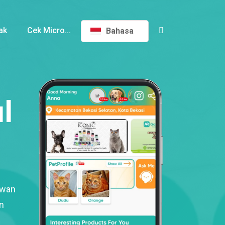
ak
Cek Micro...
Bahasa
l
ewan
n