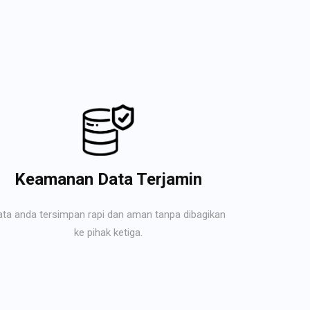
Keamanan Data Terjamin
ata anda tersimpan rapi dan aman tanpa dibagikan
ke pihak ketiga.