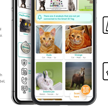
l
i.
ah
bel,