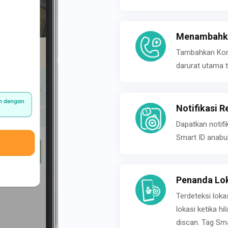
Menambahka
Tambahkan Konta
darurat utama t
Notifikasi R
Dapatkan notifi
Smart ID anabu
Penanda Lok
Terdeteksi loka
lokasi ketika h
discan. Tag Sma