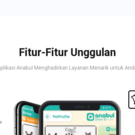
Fitur-Fitur Unggulan
plikasi Anabul Menghadirkan Layanan Menarik untuk And
i
t