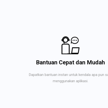
Bantuan Cepat dan Mudah
Dapatkan bantuan instan untuk kendala apa pun s
menggunakan aplikasi.