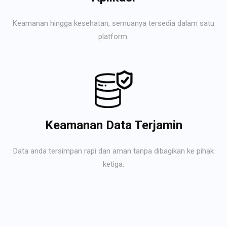
Keamanan hingga kesehatan, semuanya tersedia dalam satu
platform.
Keamanan Data Terjamin
Data anda tersimpan rapi dan aman tanpa dibagikan ke pihak
ketiga.