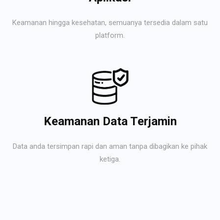
Keamanan hingga kesehatan, semuanya tersedia dalam satu
platform.
Keamanan Data Terjamin
Data anda tersimpan rapi dan aman tanpa dibagikan ke pihak
ketiga.