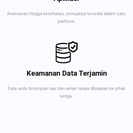
Keamanan hingga kesehatan, semuanya tersedia dalam satu
platform.
Keamanan Data Terjamin
Data anda tersimpan rapi dan aman tanpa dibagikan ke pihak
ketiga.