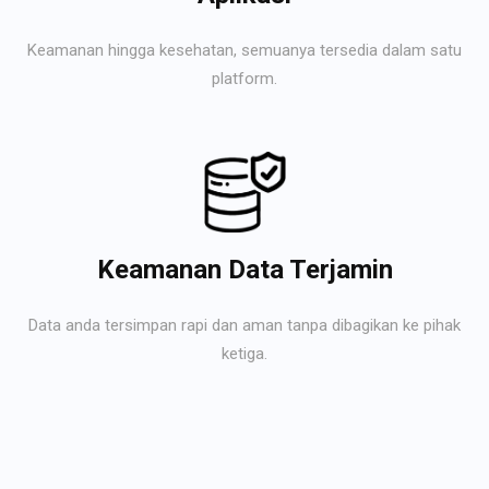
Keamanan hingga kesehatan, semuanya tersedia dalam satu
platform.
Keamanan Data Terjamin
Data anda tersimpan rapi dan aman tanpa dibagikan ke pihak
ketiga.