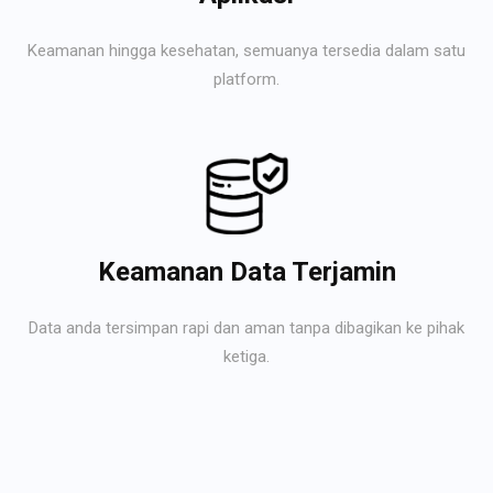
Keamanan hingga kesehatan, semuanya tersedia dalam satu
platform.
Keamanan Data Terjamin
Data anda tersimpan rapi dan aman tanpa dibagikan ke pihak
ketiga.