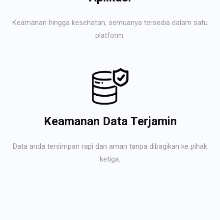
Keamanan hingga kesehatan, semuanya tersedia dalam satu
platform.
Keamanan Data Terjamin
Data anda tersimpan rapi dan aman tanpa dibagikan ke pihak
ketiga.