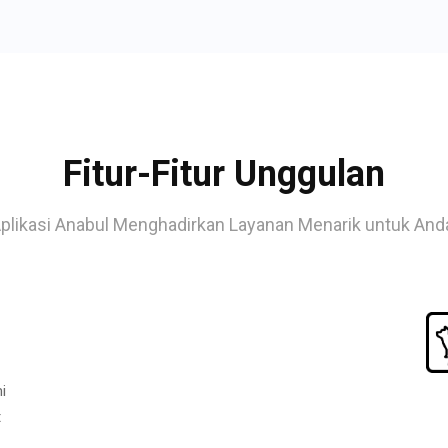
Fitur-Fitur Unggulan
plikasi Anabul Menghadirkan Layanan Menarik untuk And
i
t