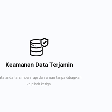
Keamanan Data Terjamin
ata anda tersimpan rapi dan aman tanpa dibagikan
ke pihak ketiga.