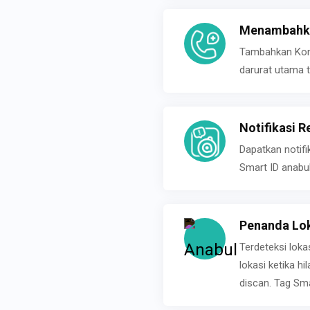
Menambahka
Tambahkan Konta
darurat utama t
Notifikasi R
Dapatkan notifi
Smart ID anabu
Penanda Lok
Terdeteksi loka
lokasi ketika h
discan. Tag Sma