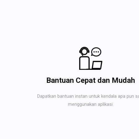
Bantuan Cepat dan Mudah
Dapatkan bantuan instan untuk kendala apa pun s
menggunakan aplikasi.