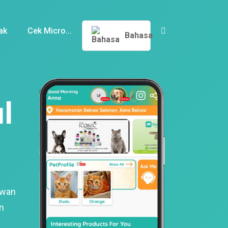
ak
Cek Micro...
Bahasa
l
ewan
n