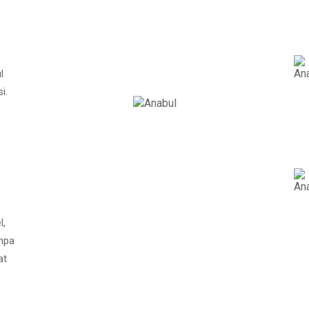
l
i.
l,
npa
at