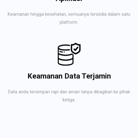
Keamanan hingga kesehatan, semuanya tersedia dalam satu
platform.
Keamanan Data Terjamin
Data anda tersimpan rapi dan aman tanpa dibagikan ke pihak
ketiga.