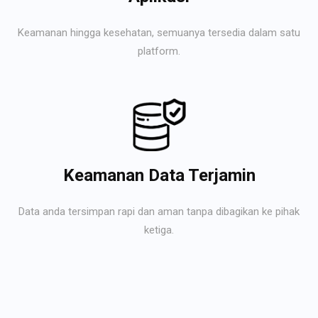
Keamanan hingga kesehatan, semuanya tersedia dalam satu
platform.
Keamanan Data Terjamin
Data anda tersimpan rapi dan aman tanpa dibagikan ke pihak
ketiga.