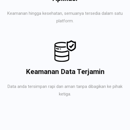
Keamanan hingga kesehatan, semuanya tersedia dalam satu
platform.
Keamanan Data Terjamin
Data anda tersimpan rapi dan aman tanpa dibagikan ke pihak
ketiga.