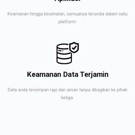
Keamanan hingga kesehatan, semuanya tersedia dalam satu
platform.
Keamanan Data Terjamin
Data anda tersimpan rapi dan aman tanpa dibagikan ke pihak
ketiga.