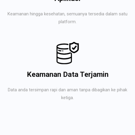
Keamanan hingga kesehatan, semuanya tersedia dalam satu
platform.
Keamanan Data Terjamin
Data anda tersimpan rapi dan aman tanpa dibagikan ke pihak
ketiga.