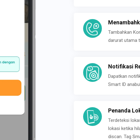
Menambahka
Tambahkan Konta
darurat utama t
Notifikasi R
Dapatkan notifi
Smart ID anabu
Penanda Lok
Terdeteksi loka
lokasi ketika h
discan. Tag Sma