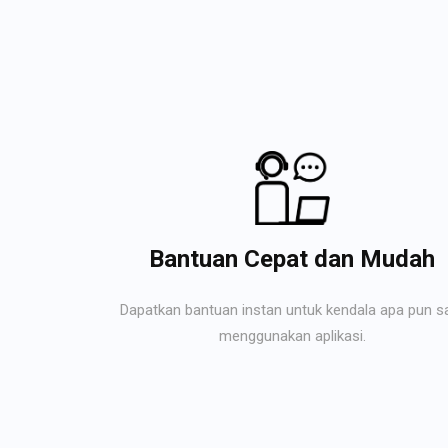
Bantuan Cepat dan Mudah
Dapatkan bantuan instan untuk kendala apa pun s
menggunakan aplikasi.