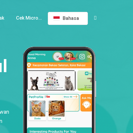
ak
Cek Micro...
Bahasa
l
ewan
n