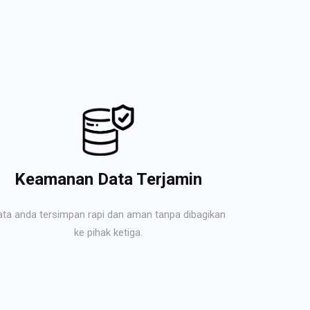
Keamanan Data Terjamin
ata anda tersimpan rapi dan aman tanpa dibagikan
ke pihak ketiga.