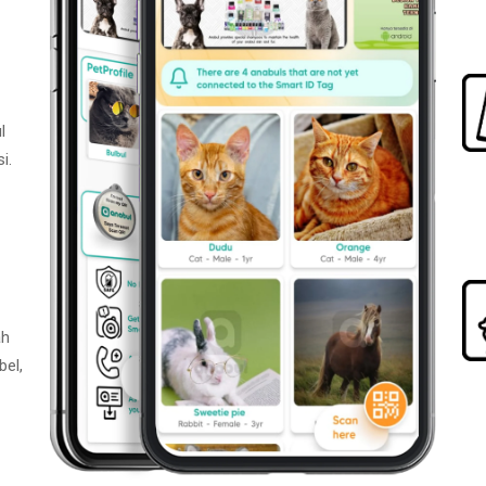
l
i.
ah
bel,