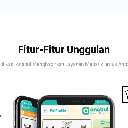
Fitur-Fitur Unggulan
plikasi Anabul Menghadirkan Layanan Menarik untuk And
i
t